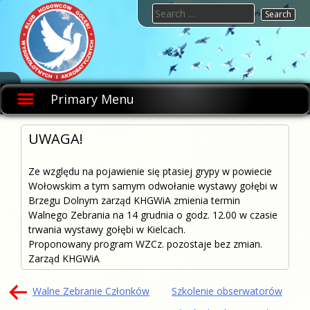
Skip
Search
to
for:
content
KHGWIA.PL
Klub
hodowców
Primary Menu
gołębi
wysokolotnych
i
akrobatycznych
UWAGA!
Ze względu na pojawienie się ptasiej grypy w powiecie
Wołowskim a tym samym odwołanie wystawy gołębi w
Brzegu Dolnym zarząd KHGWiA zmienia termin
Walnego Zebrania na 14 grudnia o godz. 12.00 w czasie
trwania wystawy gołębi w Kielcach.
Proponowany program WZCz. pozostaje bez zmian.
Zarząd KHGWiA
Nawigacja
Walne Zebranie Członków
Szkolenie obserwatorów
wpisu