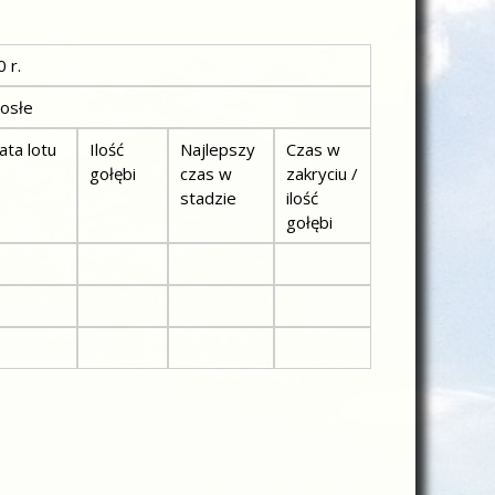
r.
łe
ata lotu
Ilość
Najlepszy
Czas w
gołębi
czas w
zakryciu /
stadzie
ilość
gołębi