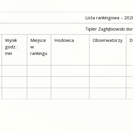
ista rankingowa – 2020 
ipler Zagłębiowski doros
Wynik
Miejsce
Hodowca
Obserwatorzy
D
godz :
w
min
rankingu