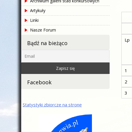
Archiwum galerii stad konkursowych
Artykuły
L
Linki
T
Nasze Forum
Lp
Bądź na bieżąco
1
Facebook
2
3
Statystyki zbiorcze na stronę