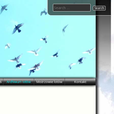
Search
for:
6
Archiwum lotów
Mistrzowie lotów
Kontakt