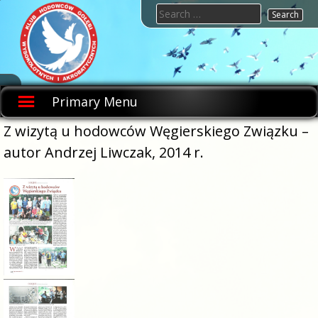
Skip
Search
to
for:
content
KHGWIA.PL
Klub
hodowców
Primary Menu
gołębi
wysokolotnych
i
Z wizytą u hodowców Węgierskiego Związku –
akrobatycznych
autor Andrzej Liwczak, 2014 r.