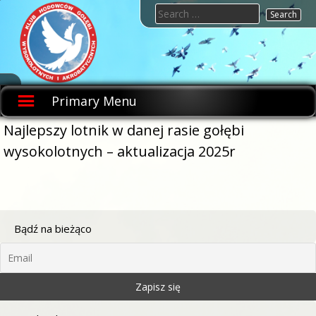
Skip
Search
to
for:
content
KHGWIA.PL
Klub
hodowców
Primary Menu
gołębi
wysokolotnych
i
Najlepszy lotnik w danej rasie gołębi
akrobatycznych
wysokolotnych – aktualizacja 2025r
Bądź na bieżąco