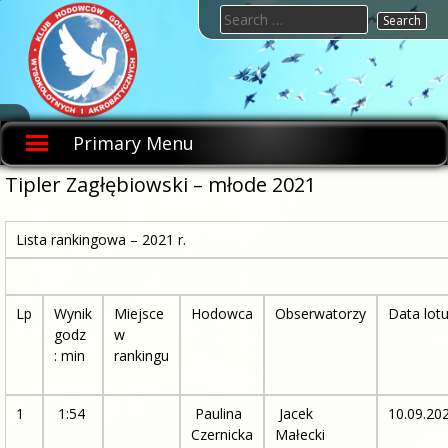
Skip
Search
to
for:
content
KHGWIA.PL
Klub
hodowców
Primary Menu
gołębi
wysokolotnych
i
Tipler Zagłębiowski – młode 2021
akrobatycznych
Lista rankingowa – 2021 r.
Lp
Wynik
Miejsce
Hodowca
Obserwatorzy
Data lot
godz
w
: min
rankingu
1
1:54
Paulina
Jacek
10.09.20
Czernicka
Małecki