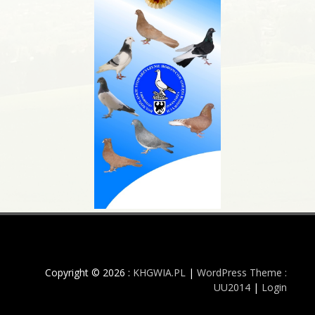
Copyright © 2026 :
KHGWIA.PL
|
WordPress Theme :
UU2014
|
Login