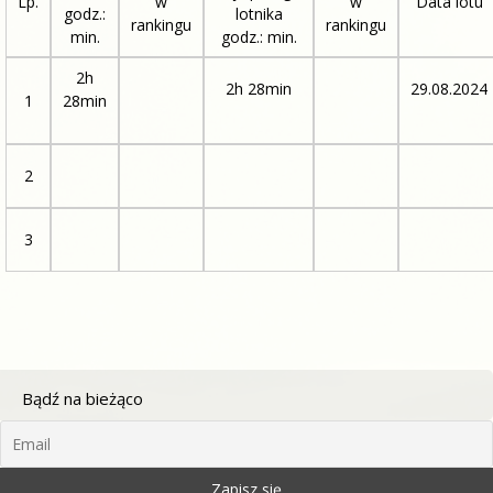
Lp.
w
w
Data lotu
godz.:
lotnika
rankingu
rankingu
min.
godz.: min.
2h
2h 28min
29.08.2024
1
28min
2
3
Bądź na bieżąco