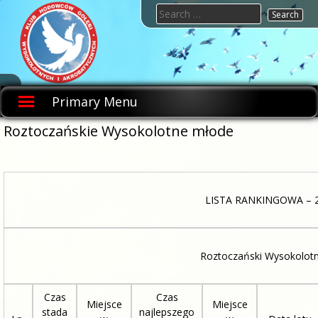
Skip
Search
to
for:
content
KHGWIA.PL
Klub
hodowców
Primary Menu
gołębi
wysokolotnych
i
Roztoczańskie Wysokolotne młode
akrobatycznych
LISTA RANKINGOWA – 
Roztoczański Wysokolot
Czas
Czas
Miejsce
Miejsce
stada
najlepszego