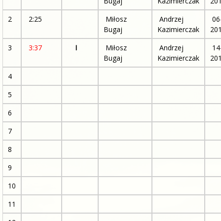
Bugaj
Kazimierczak
20
2
2:25
Miłosz
Andrzej
06
Bugaj
Kazimierczak
20
3
3:37
I
Miłosz
Andrzej
14
Bugaj
Kazimierczak
20
4
5
6
7
8
9
10
11