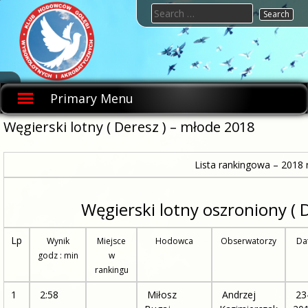
Skip
Search
to
for:
content
KHGWIA.PL
Klub
hodowców
Primary Menu
gołębi
wysokolotnych
i
Węgierski lotny ( Deresz ) – młode 2018
akrobatycznych
Lista rankingowa – 2018 r
Węgierski lotny oszroniony ( 
Lp
Wynik
Miejsce
Hodowca
Obserwatorzy
Dat
godz : min
w
rankingu
1
2:58
Miłosz
Andrzej
23