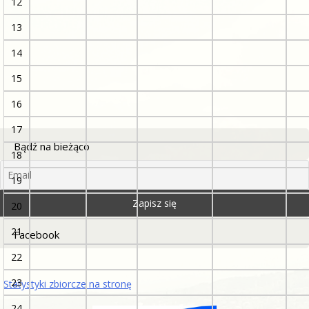
12
13
14
15
16
17
Bądź na bieżąco
18
19
20
21
Facebook
22
23
Statystyki zbiorcze na stronę
24