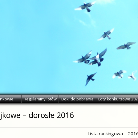
onkowie
Regulaminy lotów
Dok. do pobrania
Loty konkursowe 202
jkowe – dorosłe 2016
Lista rankingowa – 2016