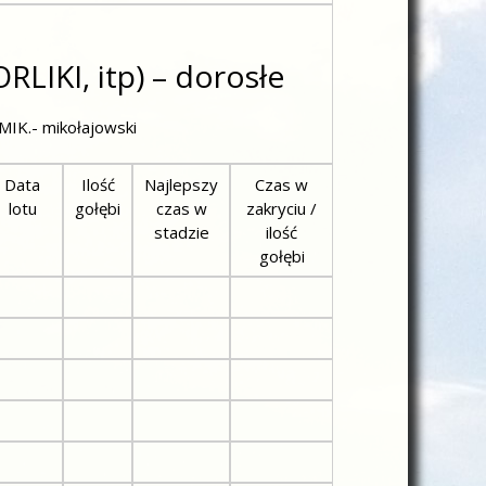
IKI, itp) – dorosłe
 MIK.- mikołajowski
Data
Ilość
Najlepszy
Czas w
lotu
gołębi
czas w
zakryciu /
stadzie
ilość
gołębi