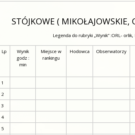
STÓJKOWE ( MIKOŁAJOWSKIE, ORL
Legenda do rubryki „Wynik” :ORL- orlik,
Lp
Wynik
Miejsce w
Hodowca
Obserwatorzy
godz :
rankingu
min
1
2
3
4
5