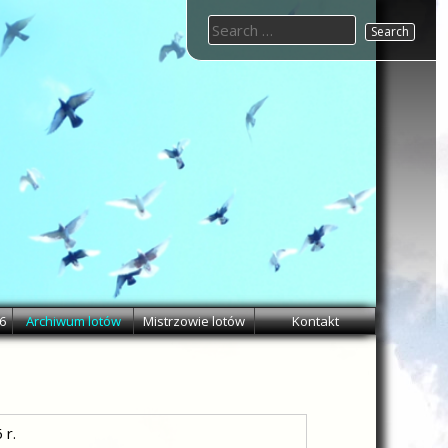
Search
for:
6
Archiwum lotów
Mistrzowie lotów
Kontakt
 r.