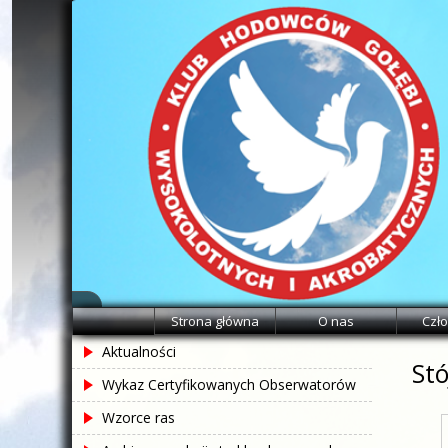
Skip
to
content
Klub
KHGWIA.PL
Strona główna
O nas
Czł
hodowców
Aktualności
gołębi
Stó
wysokolotnych
Wykaz Certyfikowanych Obserwatorów
i
Wzorce ras
akrobatycznych