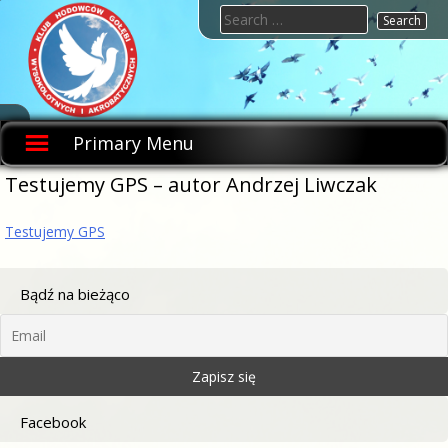
Skip
Search
to
for:
content
KHGWIA.PL
Klub
hodowców
Primary Menu
gołębi
wysokolotnych
i
Testujemy GPS – autor Andrzej Liwczak
akrobatycznych
Testujemy GPS
Bądź na bieżąco
Facebook