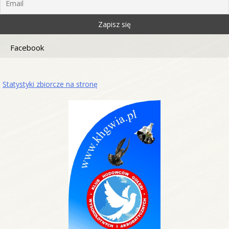
Facebook
Statystyki zbiorcze na stronę