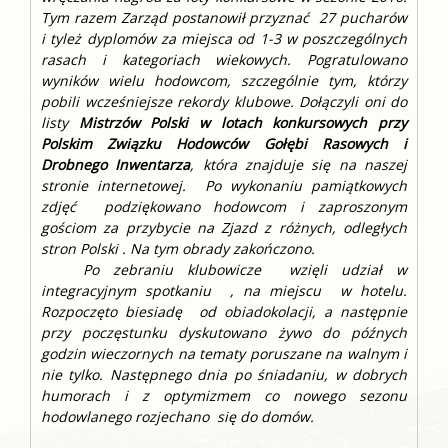
Tym razem Zarząd postanowił przyznać 27 pucharów
i tyleż dyplomów za miejsca od 1-3 w poszczególnych
rasach i kategoriach wiekowych. Pogratulowano
wyników wielu hodowcom, szczególnie tym, którzy
pobili wcześniejsze rekordy klubowe. Dołączyli oni do
listy
Mistrzów Polski w lotach konkursowych przy
Polskim Związku Hodowców Gołębi Rasowych i
Drobnego Inwentarza
, która znajduje się na naszej
stronie internetowej. Po wykonaniu pamiątkowych
zdjęć podziękowano hodowcom i zaproszonym
gościom za przybycie na Zjazd z różnych, odległych
stron Polski . Na tym obrady zakończono.
Po zebraniu klubowicze wzięli udział w
integracyjnym spotkaniu , na miejscu w hotelu.
Rozpoczęto biesiadę od obiadokolacji, a następnie
przy poczęstunku dyskutowano żywo do późnych
godzin wieczornych na tematy poruszane na walnym i
nie tylko. Następnego dnia po śniadaniu, w dobrych
humorach i z optymizmem co nowego sezonu
hodowlanego rozjechano się do domów.