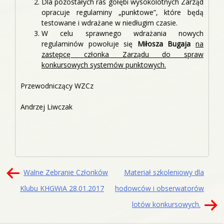
Dla pozostałych ras gołębi wysokolotnych Zarząd
opracuje regulaminy „punktowe”, które będą
testowane i wdrażane w niedługim czasie.
W celu sprawnego wdrażania nowych
regulaminów powołuje się
Miłosza Bugaja
na
zastępcę członka Zarządu do spraw
konkursowych systemów punktowych.
Przewodniczący WZCz
Andrzej Liwczak
Nawigacja
Walne Zebranie Członków
Materiał szkoleniowy dla
wpisu
Klubu KHGWiA 28.01.2017
hodowców i obserwatorów
lotów konkursowych.