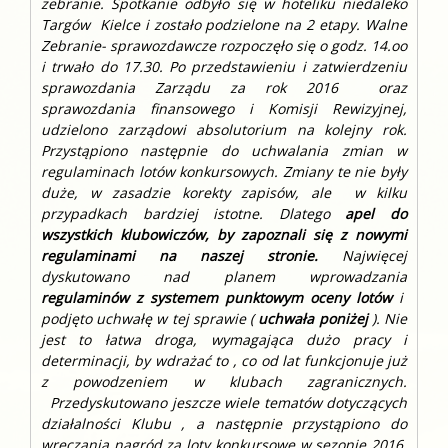
zebranie. Spotkanie odbyło się w hoteliku niedaleko
Targów Kielce i zostało podzielone na 2 etapy. Walne
Zebranie- sprawozdawcze rozpoczęło się o godz. 14.oo
i trwało do 17.30. Po przedstawieniu i zatwierdzeniu
sprawozdania Zarządu za rok 2016 oraz
sprawozdania finansowego i Komisji Rewizyjnej,
udzielono zarządowi absolutorium na kolejny rok.
Przystąpiono następnie do uchwalania zmian w
regulaminach lotów konkursowych. Zmiany te nie były
duże, w zasadzie korekty zapisów, ale w kilku
przypadkach bardziej istotne. Dlatego
apel do
wszystkich klubowiczów, by zapoznali się z nowymi
regulaminami na naszej stronie.
Najwięcej
dyskutowano nad planem wprowadzania
regulaminów z systemem punktowym oceny lotów
i
podjęto uchwałę w tej sprawie (
uchwała poniżej
). Nie
jest to łatwa droga, wymagająca dużo pracy i
determinacji, by wdrażać to , co od lat funkcjonuje już
z powodzeniem w klubach zagranicznych.
Przedyskutowano jeszcze wiele tematów dotyczących
działalności Klubu , a następnie przystąpiono do
wręczania nagród za loty konkursowe w sezonie 2016.