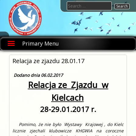
Skip
Search
to
for:
content
KHGWIA.PL
Klub
hodowców
Primary Menu
gołębi
wysokolotnych
i
akrobatycznych
Relacja ze zjazdu 28.01.17
Dodano dnia 06.02.2017
Relacja ze Zjazdu w
Kielcach
28-29.01.2017 r.
Pomimo, że nie było Wystawy Krajowej , do Kielc
licznie zjechali klubowicze KHGWiA na coroczne