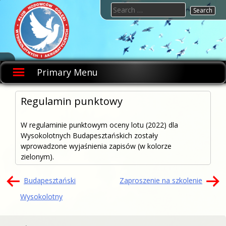
Skip
Search
to
for:
content
KHGWIA.PL
Klub
hodowców
Primary Menu
gołębi
wysokolotnych
i
akrobatycznych
Regulamin punktowy
W regulaminie punktowym oceny lotu (2022) dla
Wysokolotnych Budapesztańskich zostały
wprowadzone wyjaśnienia zapisów (w kolorze
zielonym).
Nawigacja
Budapesztański
Zaproszenie na szkolenie
wpisu
Wysokolotny