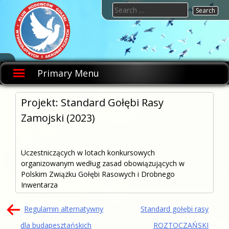
Skip
Search
to
for:
content
KHGWIA.PL
Klub
hodowców
Primary Menu
gołębi
wysokolotnych
i
akrobatycznych
Projekt: Standard Gołębi Rasy
Zamojski (2023)
Uczestniczących w lotach konkursowych
organizowanym według zasad obowiązujących w
Polskim Związku Gołębi Rasowych i Drobnego
Inwentarza
Nawigacja
Regulamin alternatywny
Standard gołębi rasy
wpisu
dla budapesztańskich
ROZTOCZAŃSKI