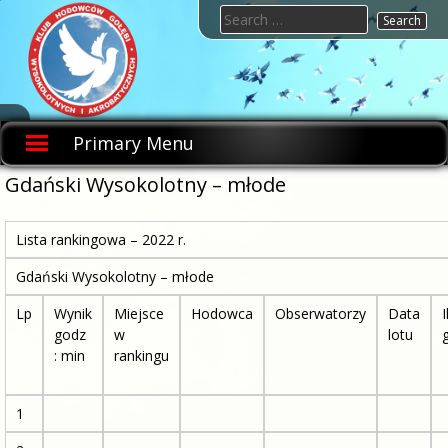
Skip
Search
to
for:
content
KHGWIA.PL
Klub
hodowców
Primary Menu
gołębi
wysokolotnych
i
Gdański Wysokolotny – młode
akrobatycznych
Lista rankingowa – 2022 r.
Gdański Wysokolotny – młode
Lp
Wynik
Miejsce
Hodowca
Obserwatorzy
Data
I
godz
w
lotu
: min
rankingu
1