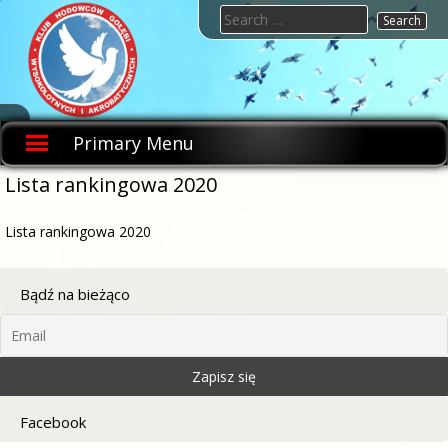
Skip
Search
to
for:
content
KHGWIA.PL
Klub
hodowców
Primary Menu
gołębi
wysokolotnych
i
Lista rankingowa 2020
akrobatycznych
Lista rankingowa 2020
Bądź na bieżąco
Facebook