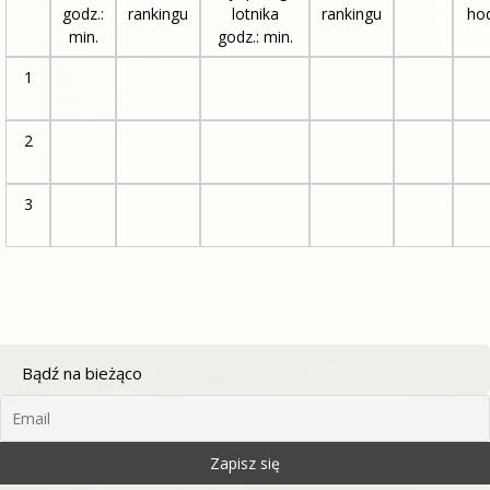
godz.:
rankingu
lotnika
rankingu
ho
min.
godz.: min.
1
2
3
Bądź na bieżąco