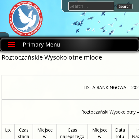
Skip
Search
to
for:
content
KHGWIA.PL
Klub
hodowców
Primary Menu
gołębi
wysokolotnych
i
Roztoczańskie Wysokolotne młode
akrobatycznych
LISTA RANKINGOWA – 202
Roztoczański Wysokolotny 
Lp.
Czas
Miejsce
Czas
Miejsce
Data
I
stada
w
najlepszego
w
lotu
Na